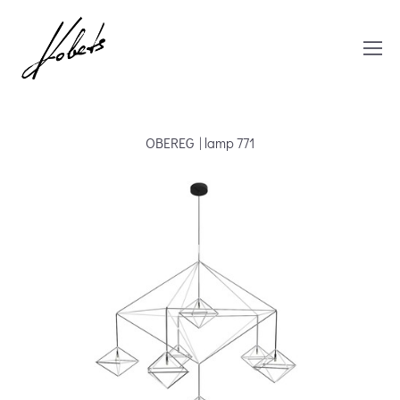
OBEREG | lamp 771